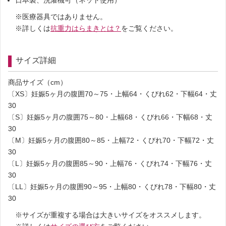
日本製、洗濯機可（ネット使用）
医療器具ではありません。
詳しくは
抗重力はらまきとは？
をご覧ください。
サイズ詳細
商品サイズ（cm）
〔XS〕妊娠5ヶ月の腹囲70～75・上幅64・くびれ62・下幅64・丈
30
〔S〕妊娠5ヶ月の腹囲75～80・上幅68・くびれ66・下幅68・丈
30
〔M〕妊娠5ヶ月の腹囲80～85・上幅72・くびれ70・下幅72・丈
30
〔L〕妊娠5ヶ月の腹囲85～90・上幅76・くびれ74・下幅76・丈
30
〔LL〕妊娠5ヶ月の腹囲90～95・上幅80・くびれ78・下幅80・丈
30
サイズが重複する場合は大きいサイズをオススメします。