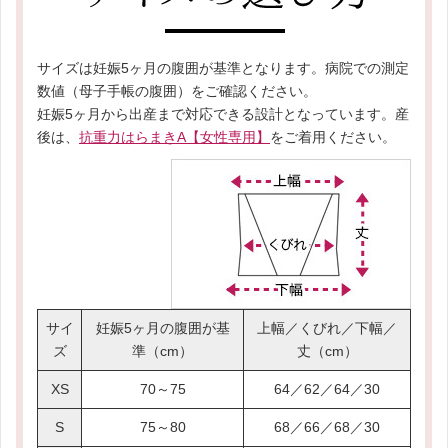
サイズは妊娠5ヶ月の腹囲が基準となります。病院での測定
数値（母子手帳の腹囲）をご確認ください。
妊娠5ヶ月から出産まで対応できる設計となっています。産
後は、
抗重力はらまきA【女性専用】
をご着用ください。
サイ
妊娠5ヶ月の腹囲が基
上幅／くびれ／下幅／
ズ
準（cm）
丈（cm）
XS
70～75
64／62／64／30
S
75～80
68／66／68／30